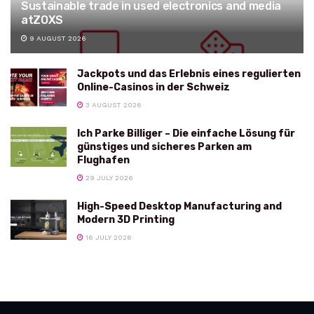
Sustainable trade in used electronics and media
atZOXS
9 AUGUST 2026
Jackpots und das Erlebnis eines regulierten
Online-Casinos in der Schweiz
3 AUGUST 2026
Ich Parke Billiger – Die einfache Lösung für
günstiges und sicheres Parken am
Flughafen
29 JULY 2026
High-Speed Desktop Manufacturing and
Modern 3D Printing
16 JULY 2026