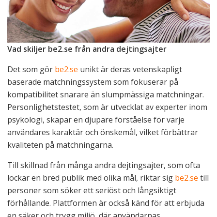
Vad skiljer be2.se från andra dejtingsajter
Det som gör
be2.se
unikt är deras vetenskapligt
baserade matchningssystem som fokuserar på
kompatibilitet snarare än slumpmässiga matchningar.
Personlighetstestet, som är utvecklat av experter inom
psykologi, skapar en djupare förståelse för varje
användares karaktär och önskemål, vilket förbättrar
kvaliteten på matchningarna.
Till skillnad från många andra dejtingsajter, som ofta
lockar en bred publik med olika mål, riktar sig
be2.se
till
personer som söker ett seriöst och långsiktigt
förhållande. Plattformen är också känd för att erbjuda
en säker och trygg miljö, där användarnas