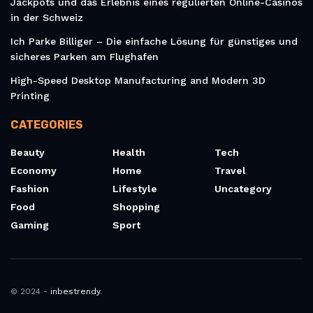
Jackpots und das Erlebnis eines regulierten Online-Casinos
in der Schweiz
Ich Parke Billiger – Die einfache Lösung für günstiges und
sicheres Parken am Flughafen
High-Speed Desktop Manufacturing and Modern 3D
Printing
CATEGORIES
Beauty
Health
Tech
Economy
Home
Travel
Fashion
Lifestyle
Uncategory
Food
Shopping
Gaming
Sport
© 2024 -
inbestrendy
.