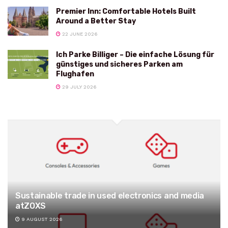
Premier Inn: Comfortable Hotels Built
Around a Better Stay
22 JUNE 2026
Ich Parke Billiger – Die einfache Lösung für
günstiges und sicheres Parken am
Flughafen
29 JULY 2026
Sustainable trade in used electronics and media
atZOXS
9 AUGUST 2026