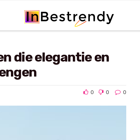
n die elegantie en
rengen
0
0
0