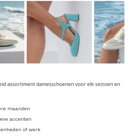
reid assortiment damesschoenen voor elk seizoen en
ere maanden
ieve accenten
genheden of werk