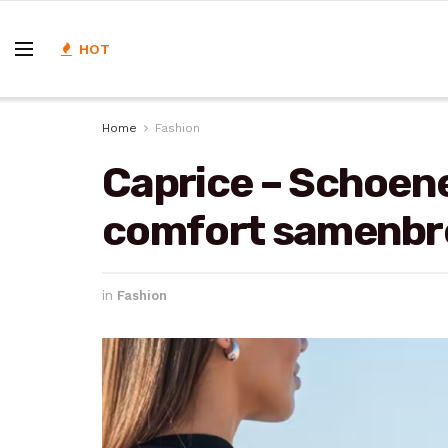
HOT
Home
Fashion
Caprice – Schoene
comfort samenb
in
Fashion