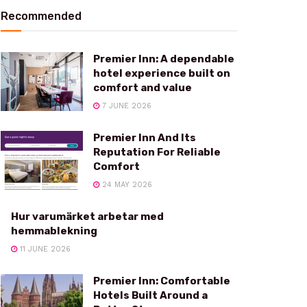
Recommended
Premier Inn: A dependable
hotel experience built on
comfort and value
7 JUNE 2026
Premier Inn And Its
Reputation For Reliable
Comfort
24 MAY 2026
Hur varumärket arbetar med
hemmablekning
11 JUNE 2026
Premier Inn: Comfortable
Hotels Built Around a