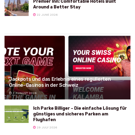
Premier Inn: Comfortable Hotels Built
Around a Better Stay
22 JUNE 2026
Jackpots und das Erlebnis eines regulierten
Online-Casinos in der Schweiz
3 AUGUST 2026
Ich Parke Billiger – Die einfache Lösung für
günstiges und sicheres Parken am
Flughafen
29 JULY 2026