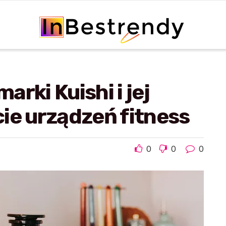
rki Kuishi i jej
ie urządzeń fitness
0
0
0