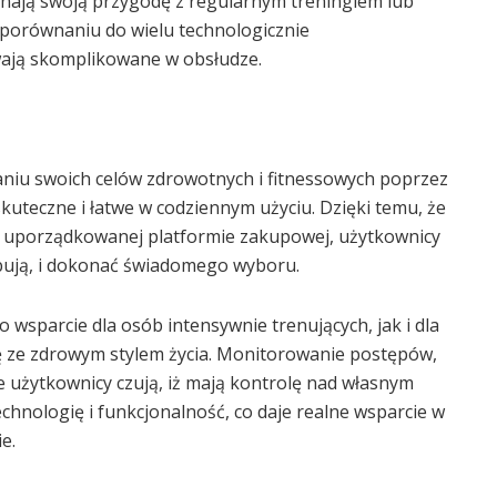
zynają swoją przygodę z regularnym treningiem lub
 porównaniu do wielu technologicznie
ają skomplikowane w obsłudze.
iu swoich celów zdrowotnych i fitnessowych poprzez
skuteczne i łatwe w codziennym użyciu. Dzięki temu, że
e uporządkowanej platformie zakupowej, użytkownicy
bują, i dokonać świadomego wyboru.
 wsparcie dla osób intensywnie trenujących, jak i dla
dę ze zdrowym stylem życia. Monitorowanie postępów,
że użytkownicy czują, iż mają kontrolę nad własnym
hnologię i funkcjonalność, co daje realne wsparcie w
e.