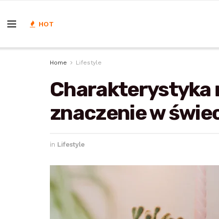
HOT
Home
Lifestyle
Charakterystyka ma
znaczenie w świec
in
Lifestyle