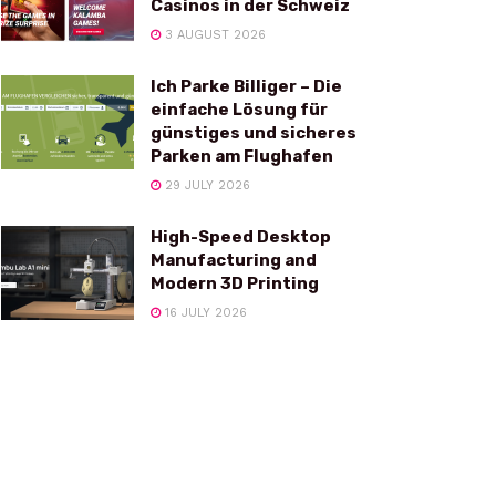
Casinos in der Schweiz
3 AUGUST 2026
Ich Parke Billiger – Die
einfache Lösung für
günstiges und sicheres
Parken am Flughafen
29 JULY 2026
High-Speed Desktop
Manufacturing and
Modern 3D Printing
16 JULY 2026