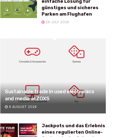
einfache Lösung für
günstiges und sicheres
Parken am Flughafen
29 JULY 2026
Sustainable trade in used electronics
and media atZOXS
9 AUGUST 2026
Jackpots und das Erlebnis
eines regulierten Online-