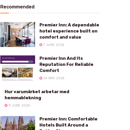
Recommended
Premier Inn: A dependable
hotel experience built on
comfort and value
7 JUNE 2026
Premier Inn And Its
Reputation For Reliable
Comfort
24 MAY 2026
Hur varumärket arbetar med
hemmablekning
11 JUNE 2026
Premier Inn: Comfortable
Hotels Built Around a