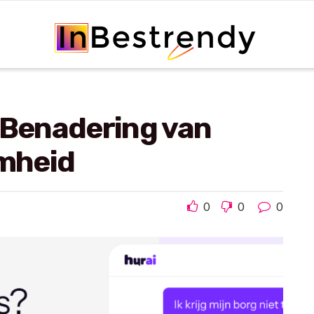
 Benadering van
mheid
0
0
0