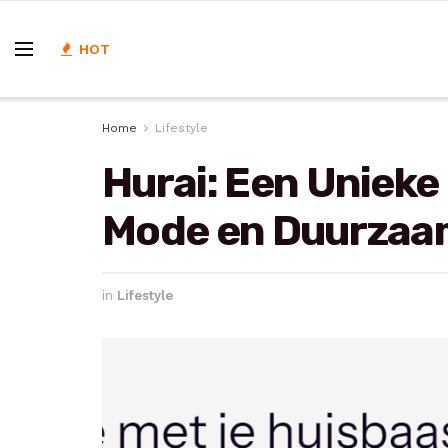
HOT
Home
Lifestyle
Hurai: Een Unieke
Mode en Duurzaa
in
Lifestyle