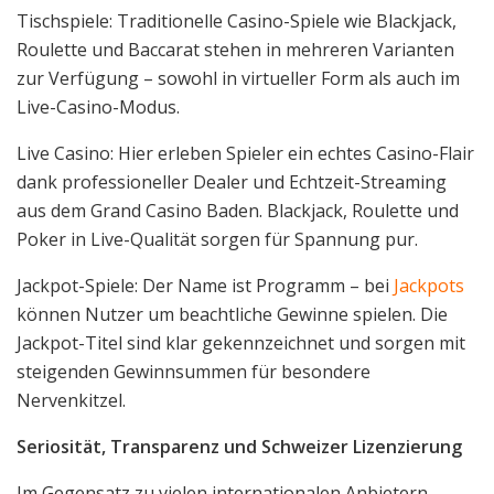
Tischspiele: Traditionelle Casino-Spiele wie Blackjack,
Roulette und Baccarat stehen in mehreren Varianten
zur Verfügung – sowohl in virtueller Form als auch im
Live-Casino-Modus.
Live Casino: Hier erleben Spieler ein echtes Casino-Flair
dank professioneller Dealer und Echtzeit-Streaming
aus dem Grand Casino Baden. Blackjack, Roulette und
Poker in Live-Qualität sorgen für Spannung pur.
Jackpot-Spiele: Der Name ist Programm – bei
Jackpots
können Nutzer um beachtliche Gewinne spielen. Die
Jackpot-Titel sind klar gekennzeichnet und sorgen mit
steigenden Gewinnsummen für besondere
Nervenkitzel.
Seriosität, Transparenz und Schweizer Lizenzierung
Im Gegensatz zu vielen internationalen Anbietern