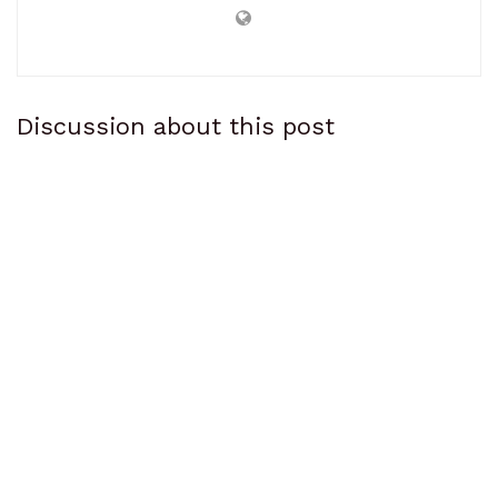
Discussion about this post