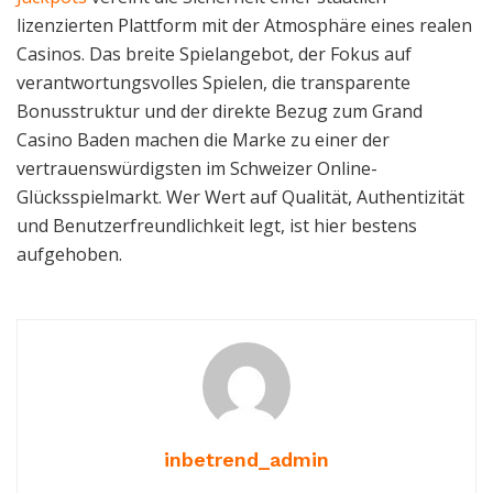
lizenzierten Plattform mit der Atmosphäre eines realen
Casinos. Das breite Spielangebot, der Fokus auf
verantwortungsvolles Spielen, die transparente
Bonusstruktur und der direkte Bezug zum Grand
Casino Baden machen die Marke zu einer der
vertrauenswürdigsten im Schweizer Online-
Glücksspielmarkt. Wer Wert auf Qualität, Authentizität
und Benutzerfreundlichkeit legt, ist hier bestens
aufgehoben.
inbetrend_admin