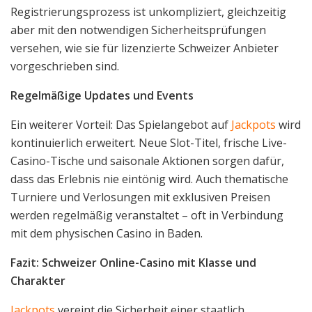
Registrierungsprozess ist unkompliziert, gleichzeitig
aber mit den notwendigen Sicherheitsprüfungen
versehen, wie sie für lizenzierte Schweizer Anbieter
vorgeschrieben sind.
Regelmäßige Updates und Events
Ein weiterer Vorteil: Das Spielangebot auf
Jackpots
wird
kontinuierlich erweitert. Neue Slot-Titel, frische Live-
Casino-Tische und saisonale Aktionen sorgen dafür,
dass das Erlebnis nie eintönig wird. Auch thematische
Turniere und Verlosungen mit exklusiven Preisen
werden regelmäßig veranstaltet – oft in Verbindung
mit dem physischen Casino in Baden.
Fazit: Schweizer Online-Casino mit Klasse und
Charakter
Jackpots
vereint die Sicherheit einer staatlich