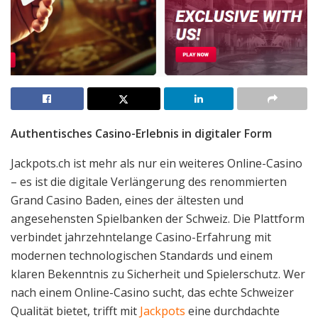
Authentisches Casino-Erlebnis in digitaler Form
Jackpots.ch ist mehr als nur ein weiteres Online-Casino
– es ist die digitale Verlängerung des renommierten
Grand Casino Baden, eines der ältesten und
angesehensten Spielbanken der Schweiz. Die Plattform
verbindet jahrzehntelange Casino-Erfahrung mit
modernen technologischen Standards und einem
klaren Bekenntnis zu Sicherheit und Spielerschutz. Wer
nach einem Online-Casino sucht, das echte Schweizer
Qualität bietet, trifft mit
Jackpots
eine durchdachte