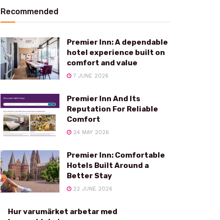
Recommended
Premier Inn: A dependable
hotel experience built on
comfort and value
7 JUNE 2026
Premier Inn And Its
Reputation For Reliable
Comfort
24 MAY 2026
Premier Inn: Comfortable
Hotels Built Around a
Better Stay
22 JUNE 2026
Hur varumärket arbetar med