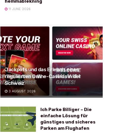
hemmablekning
11 JUNE 2026
Jackpots und das Erlebnis eines
regulierten Online-Casinos in der
Schweiz
3 AUGUST 2026
Ich Parke Billiger – Die
einfache Lösung für
günstiges und sicheres
Parken am Flughafen