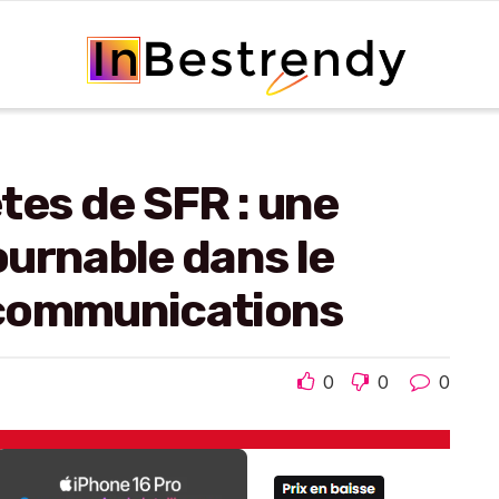
tes de SFR : une
urnable dans le
écommunications
0
0
0