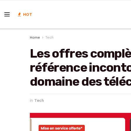
HOT
Home
Tech
Les offres complè
référence inconto
domaine des tél
in
Tech