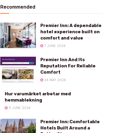
Recommended
Premier Inn: A dependable
hotel experience built on
comfort and value
7 JUNE 2026
Premier Inn And Its
Reputation For Reliable
Comfort
24 MAY 2026
Hur varumärket arbetar med
hemmablekning
11 JUNE 2026
Premier Inn: Comfortable
Hotels Built Around a