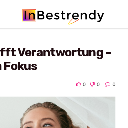
rifft Verantwortung –
 Fokus
0
0
0