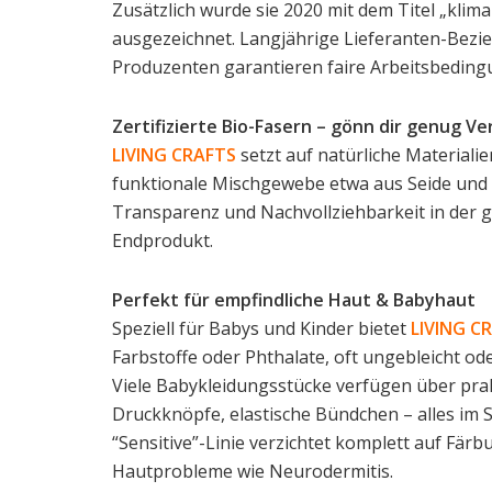
Zusätzlich wurde sie 2020 mit dem Titel „kli
ausgezeichnet. Langjährige Lieferanten-Bezi
Produzenten garantieren faire Arbeitsbeding
Zertifizierte Bio-Fasern – gönn dir genug 
LIVING CRAFTS
setzt auf natürliche Materiali
funktionale Mischgewebe etwa aus Seide und Wo
Transparenz und Nachvollziehbarkeit in der g
Endprodukt.
Perfekt für empfindliche Haut & Babyhaut
Speziell für Babys und Kinder bietet
LIVING C
Farbstoffe oder Phthalate, oft ungebleicht ode
Viele Babykleidungsstücke verfügen über prak
Druckknöpfe, elastische Bündchen – alles im S
“Sensitive”-Linie verzichtet komplett auf Fä
Hautprobleme wie Neurodermitis.