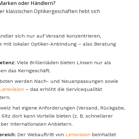
Marken oder Händlern?
er klassischen Optikergeschäften hebt sich
ändler sich nur auf Versand konzentrieren,
te mit lokaler Optiker-Anbindung – also Beratung
petenz
: Viele Brillenläden bieten Linsen nur als
sen das Kerngeschäft.
eboten werden Nach- und Neuanpassungen sowie
Lensvision
– das erhöht die Servicequalität
tern.
hweiz hat eigene Anforderungen (Versand, Rückgabe,
Sitz dort kann Vorteile bieten (z. B. schnellerer
ber internationalen Anbietern.
ereich
: Der Webauftritt von
Lensvision
beinhaltet