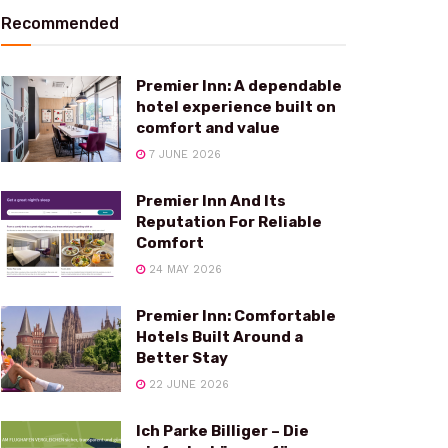
Recommended
Premier Inn: A dependable
hotel experience built on
comfort and value
7 JUNE 2026
Premier Inn And Its
Reputation For Reliable
Comfort
24 MAY 2026
Premier Inn: Comfortable
Hotels Built Around a
Better Stay
22 JUNE 2026
Ich Parke Billiger – Die