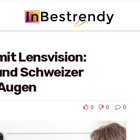
it Lensvision:
 und Schweizer
e Augen
0
0
0