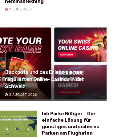
hemmablekning
11 JUNE 2026
Jackpots und das Erlebnis eines
regulierten Online-Casinos in der
Schweiz
3 AUGUST 2026
Ich Parke Billiger – Die
einfache Lösung für
günstiges und sicheres
Parken am Flughafen