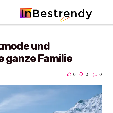
rtmode und
e ganze Familie
0
0
0