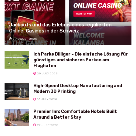
Jackpots und das Erlebnis eines regulierten
Online-Casinos in der Schweiz
3 AUGUST 2026
Ich Parke Billiger – Die einfache Lösung für
günstiges und sicheres Parken am
Flughafen
29 JULY 2026
High-Speed Desktop Manufacturing and
Modern 3D Printing
16 JULY 2026
Premier Inn: Comfortable Hotels Built
Around a Better Stay
22 JUNE 2026