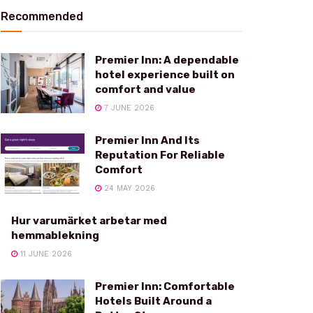
Recommended
Premier Inn: A dependable
hotel experience built on
comfort and value
7 JUNE 2026
Premier Inn And Its
Reputation For Reliable
Comfort
24 MAY 2026
Hur varumärket arbetar med
hemmablekning
11 JUNE 2026
Premier Inn: Comfortable
Hotels Built Around a