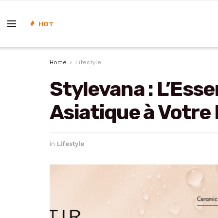
HOT
Home
Lifestyle
Stylevana : L’Ess
Asiatique à Votre
in
Lifestyle