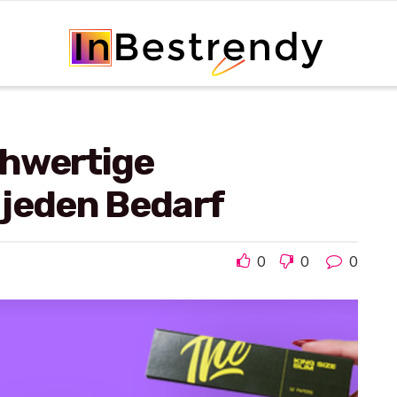
chwertige
 jeden Bedarf
0
0
0