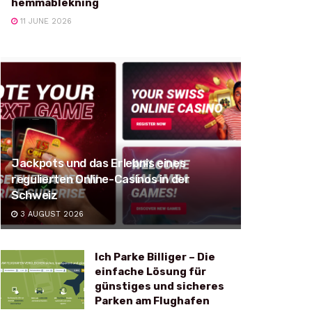
hemmablekning
11 JUNE 2026
Jackpots und das Erlebnis eines
regulierten Online-Casinos in der
Schweiz
3 AUGUST 2026
Ich Parke Billiger – Die
einfache Lösung für
günstiges und sicheres
Parken am Flughafen