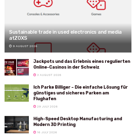
Sustainable trade in used electronics and media
atZOXS
9 AUGUST 2026
Jackpots und das Erlebnis eines regulierten
Online-Casinos in der Schweiz
3 AUGUST 2026
Ich Parke Billiger – Die einfache Lösung für
günstiges und sicheres Parken am
Flughafen
29 JULY 2026
High-Speed Desktop Manufacturing and
Modern 3D Printing
16 JULY 2026