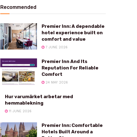
Recommended
Premier Inn: A dependable
hotel experience built on
comfort and value
7 JUNE 2026
Premier Inn And Its
Reputation For Reliable
Comfort
24 MAY 2026
Hur varumärket arbetar med
hemmablekning
11 JUNE 2026
Premier Inn: Comfortable
Hotels Built Around a