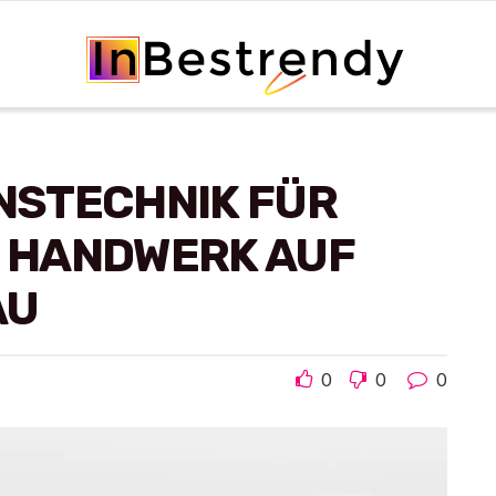
ONSTECHNIK FÜR
D HANDWERK AUF
AU
0
0
0