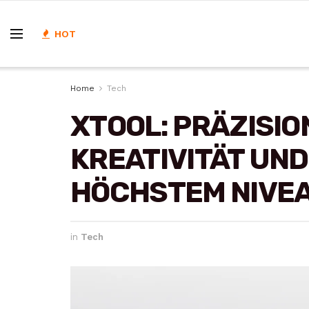
HOT
Home
Tech
XTOOL: PRÄZISI
KREATIVITÄT UN
HÖCHSTEM NIVE
in
Tech